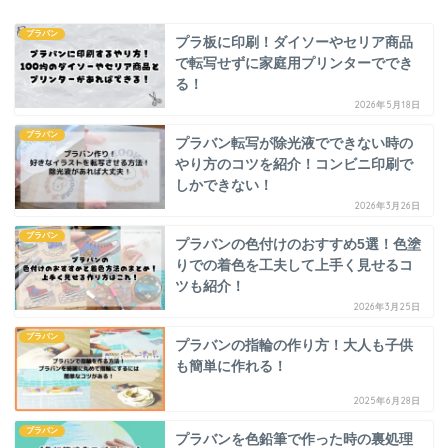
プラバン
プラ板に印刷！ダイソーやセリア商品
で転写せずに家庭用プリンターででき
る！
2026年5月18日
プラバン
プラバン転写が除光液でできない時の
やり方のコツを紹介！コンビニ印刷で
しかできない！
2026年3月26日
プラバン
プラバンの色付けのおすすめ5選！色塗
りでの着色を工夫して上手く見せるコ
ツも紹介！
2026年3月25日
プラバン
プラバンの指輪の作り方！大人も子供
も簡単に作れる！
2025年6月28日
プラバン
プラバンを色鉛筆で作った時の裏処理